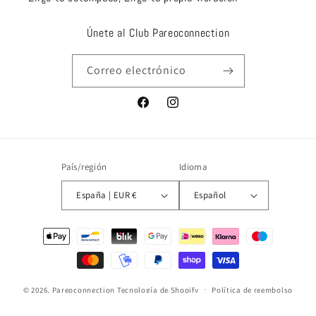
Únete al Club Pareoconnection
Correo electrónico
Facebook
Instagram
País/región
Idioma
España | EUR €
Español
Formas
de
pago
© 2026,
Pareoconnection
Tecnología de Shopify
Política de reembolso
Política de privacidad
Términos del servicio
Política de envío