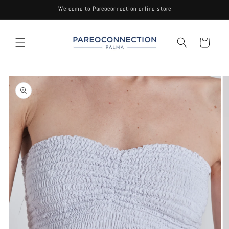
Ir
Welcome to Pareoconnection online store
directamente
al contenido
Carrito
Ir
directamente
a la
información
del producto