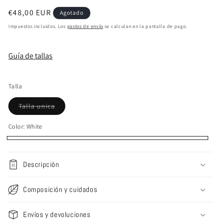
Precio
€48,00 EUR
Agotado
habitual
Impuestos incluidos. Los
gastos de envío
se calculan en la pantalla de pago.
Guía de tallas
Talla
Variante
Talla unica
agotada
o
no
Color:
White
disponible
White
Variante
agotada
Descripción
o
no
Composición y cuidados
disponible
Envíos y devoluciones