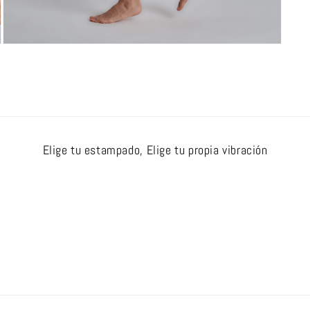
Abrir
elemento
multimedia
4
en
una
ventana
modal
Elige tu estampado, Elige tu propia vibración