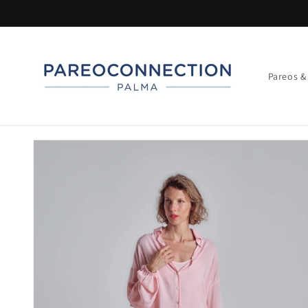
Ir
directamente
al contenido
Pareos &
Ir
directamente
a la
información
del producto