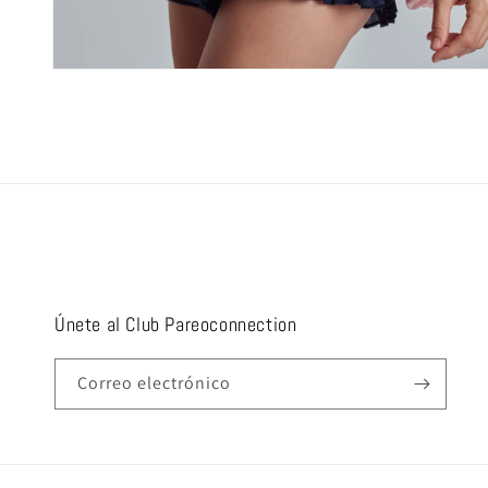
Abrir
elemento
multimedia
3
en
una
ventana
modal
Únete al Club Pareoconnection
Correo electrónico