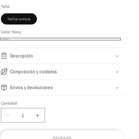
Talla
Variante
Talla unica
agotada
o
no
Color:
Navy
disponible
Navy
Variante
agotada
Descripción
o
no
Composición y cuidados
disponible
Envíos y devoluciones
Cantidad
Reducir
Aumentar
cantidad
cantidad
para
para
Agotado
Nesoï
Nesoï