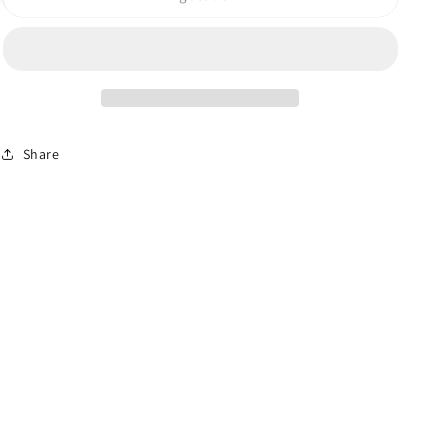
shorts
shorts
Navy
Navy
24
24
Share